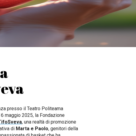
 a
veva
za presso il Teatro Politeama
l 16 maggio 2025, la Fondazione
TifoSveva
, una realtà di promozione
iativa di
Marta e Paolo
, genitori della
ppassionata di basket che ha