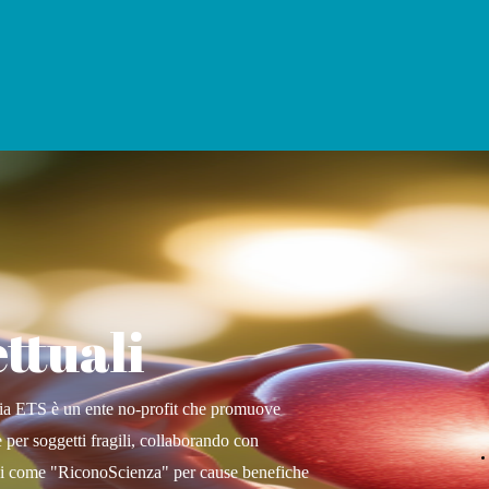
ttuali
ia ETS è un ente no-profit che promuove
e per soggetti fragili, collaborando con
ndi come "RiconoScienza" per cause benefiche