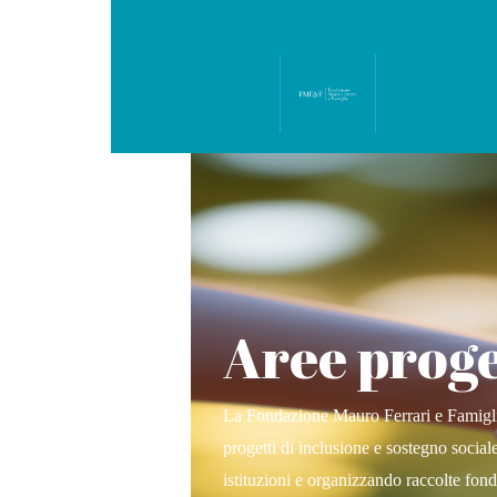
Aree proge
La Fondazione Mauro Ferrari e Famigl
progetti di inclusione e sostegno social
istituzioni e organizzando raccolte fo