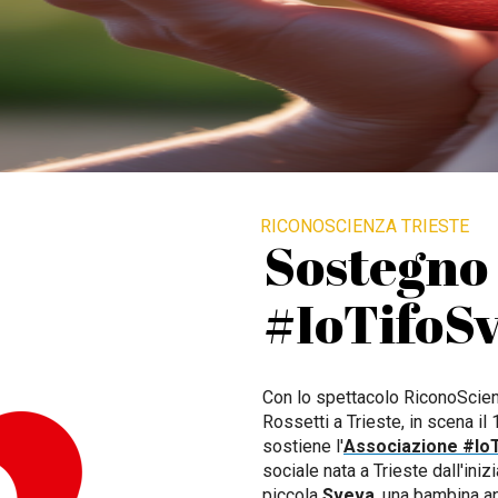
RICONOSCIENZA TRIESTE
Sostegno
#IoTifoS
Con lo spettacolo RiconoScien
Rossetti a Trieste, in scena i
sostiene l'
Associazione #Io
sociale nata a Trieste dall'iniz
piccola
Sveva
, una bambina a